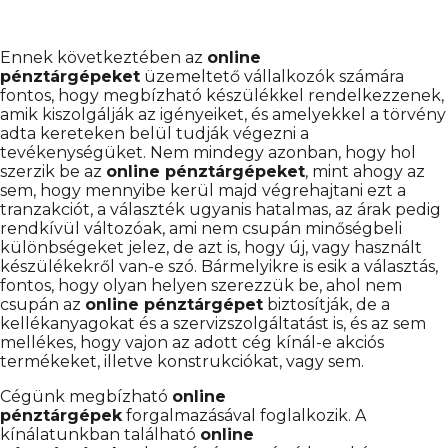
Ennek következtében az
online
pénztárgépeket
üzemeltető vállalkozók számára
fontos, hogy megbízható készülékkel rendelkezzenek,
amik kiszolgálják az igényeiket, és amelyekkel a törvény
adta kereteken belül tudják végezni a
tevékenységüket. Nem mindegy azonban, hogy hol
szerzik be az
online pénztárgépeket
, mint ahogy az
sem, hogy mennyibe kerül majd végrehajtani ezt a
tranzakciót, a választék ugyanis hatalmas, az árak pedig
rendkívül változóak, ami nem csupán minőségbeli
különbségeket jelez, de azt is, hogy új, vagy használt
készülékekről van-e szó. Bármelyikre is esik a választás,
fontos, hogy olyan helyen szerezzük be, ahol nem
csupán az
online pénztárgépet
biztosítják, de a
kellékanyagokat és a szervizszolgáltatást is, és az sem
mellékes, hogy vajon az adott cég kínál-e akciós
termékeket, illetve konstrukciókat, vagy sem.
Cégünk megbízható
online
pénztárgépek
forgalmazásával foglalkozik. A
kínálatunkban található
online