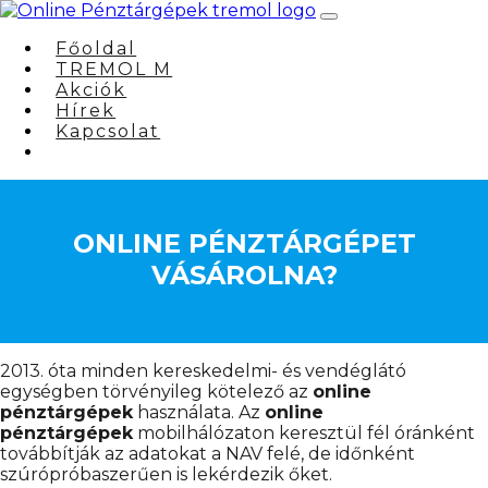
Főoldal
TREMOL M
Akciók
Hírek
Kapcsolat
ONLINE PÉNZTÁRGÉPET
VÁSÁROLNA?
2013. óta minden kereskedelmi- és vendéglátó
egységben törvényileg kötelező az
online
pénztárgépek
használata. Az
online
pénztárgépek
mobilhálózaton keresztül fél óránként
továbbítják az adatokat a NAV felé, de időnként
szúrópróbaszerűen is lekérdezik őket.