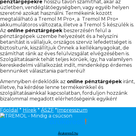
pénztárgépekre
hosszú távon számíthat, akár az
üzletben, vendéglátóegységben, vagy egyéb helyen
szeretné azokat használni. Termékeink között
megtalálható a Tremol M Pro+, a Tremol M Pro+
akkumulátoros változata, illetve a Tremol S készülék is.
Az
online pénztárgépek
beszerzésén felül a
pénztárgépek üzembe helyezését és a helyszíni
betanítást is vállaljuk, országos szerviz lefedettséget is
biztosítunk, kiszállítjuk Önnek a kellékanyagokat, de
számíthat ránk az éves felülvizsgálat elvégzésében is.
Szolgáltatásaink tehát teljes körűek, így, ha valamilyen
kereskedelmi vállalkozást indít, mindenképp érdemes
bennünket választania partneréül!
Amennyiben érdeklődik az
online pénztárgépek
iránt,
illetve, ha kérdése lenne termékeinkkel és
szolgáltatásainkkal kapcsolatban, forduljon hozzánk
bizalommal megadott elérhetőségeink egyikén!
Főoldal
*
Hírek
*
ÁSZF
*
Impresszum
Árukereső.hu